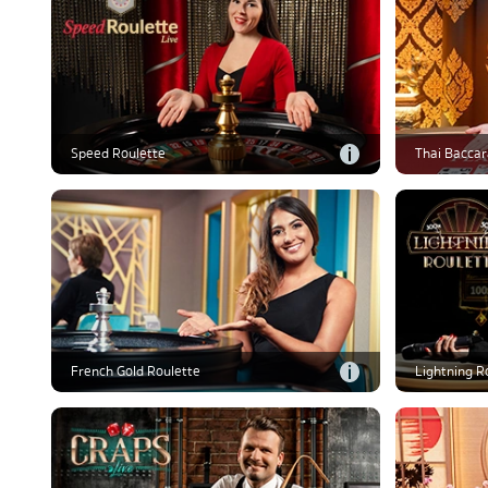
Evolution Gaming / Roulette
*i***
Dream Gaming E8 /Baccarat
*i**i*
Evolution Gaming / Baccarat
*a*b*
Speed Roulette
Thai Baccar
SA Gaming / Baccarat
a*a*g
Evolution Gaming / Roulette
j**r*z
Evolution Gaming / Baccarat
s*u*e*
SA Gaming / Dragon Tiger
r*em*
French Gold Roulette
Lightning R
SA Gaming / Baccarat
*a*a*
Allbet / Baccarat
**o*o
Dream Gaming E8 /Baccarat
*o*r*