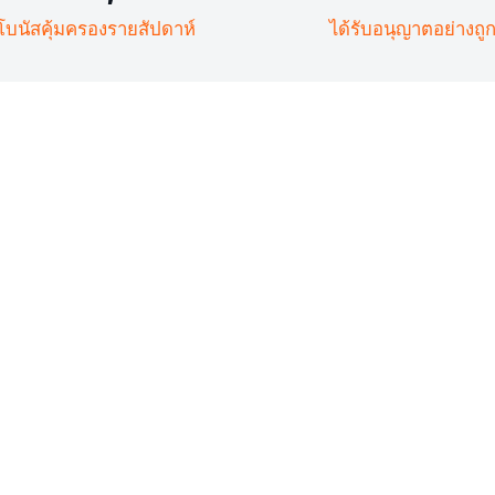
โบนัสคุ้มครองรายสัปดาห์
ได้รับอนุญาตอย่างถูก
5,469,866.00
*2
1,791,316.00
g*7*5**
4,872,770.00
o*l
810,535.00
*n**3*
7,604,530.00
*d
9,023,628.00
*i*
3,796,836.00
i*f*r**a**i
6,970,071.00
aa*
3,250,642.00
a*2*5*