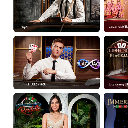
AE Casino / Baccarat
*h*i*t
SA Gaming / Dragon Tiger
*u*a*
Japanese B
Craps
SA Gaming / SIC BO
s*a*l*
EBET / Baccarat
****g
SA Gaming / Baccarat
*o*e*
AE Casino / Baccarat
h**n*j
Infinite Blackjack
Lightning B
Evolution Gaming / Baccarat
*a*a*
EBET / Baccarat
l**is*
Evolution Gaming / Roulette
*a*s*