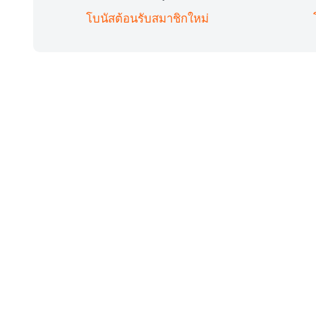
โบนัสต้อนรับสมาชิกใหม่
SA Gaming / SIC BO
*m**1
Evolution Gaming / Roulette
*i***
Dream Gaming E8 /Baccarat
*i**i*
Evolution Gaming / Baccarat
*a*b*
SA Gaming / Baccarat
a*a*g
Evolution Gaming / Roulette
j**r*z
Evolution Gaming / Baccarat
s*u*e*
SA Gaming / Dragon Tiger
r*em*
SA Gaming / Baccarat
*a*a*