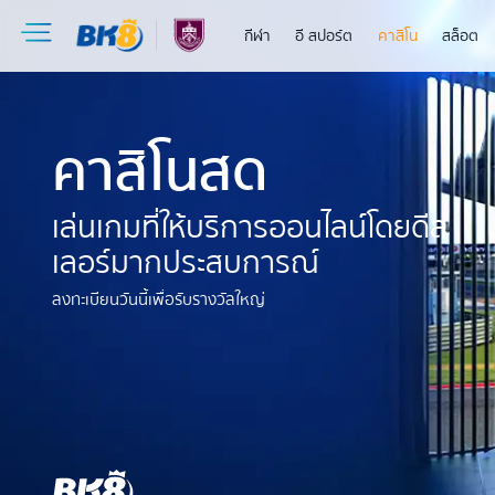
กีฬา
อี สปอร์ต
คาสิโน
สล็อต
คาสิโนสด
เล่นเกมที่ให้บริการออนไลน์โดยดีล
เลอร์มากประสบการณ์
ลงทะเบียนวันนี้เพื่อรับรางวัลใหญ่