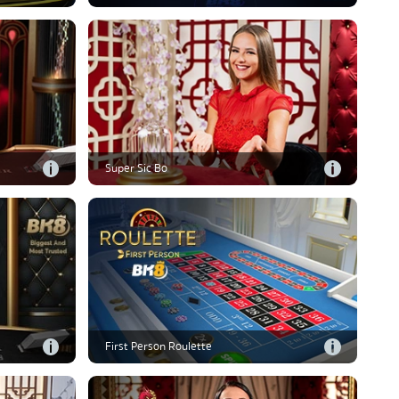
Super Sic Bo
First Person Roulette