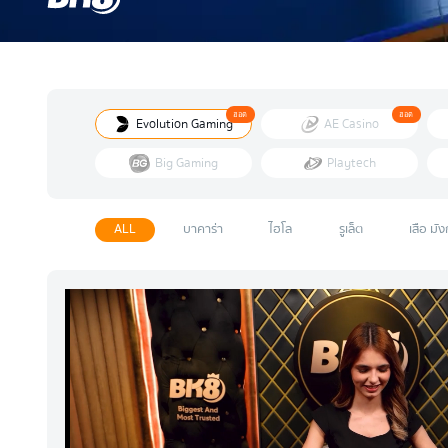
ฮอต
ฮอต
Evolution Gaming
AE Casino
SA Gaming / Baccarat
*o*e*
Big Gaming
Playtech
AE Casino / Baccarat
h**n*j
ALL
บาคาร่า
ไฮโล
รูเล็ต
เสือ มั
Evolution Gaming / Baccarat
*a*a*
EBET / Baccarat
l**is*
Evolution Gaming / Roulette
*a*s*
Evolution Gaming / Baccarat
*u***
Evolution Gaming / Baccarat
***s*